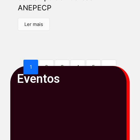
ANEPECP
Ler mais
1
2
3
4
5
›
Eventos
»