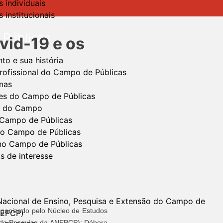
 individuais
 institucionais
Públicas
vid-19 e os
o e sua história
profissional do Campo de Públicas
mas
es do Campo de Públicas
o do Campo
 Campo de Públicas
no Campo de Públicas
no Campo de Públicas
ks de interesse
Nacional de Ensino, Pesquisa e Extensão do Campo de
organizado pelo Núcleo de Estudos
NEPCP)
a de Pesquisa da ANEPCP); Débora