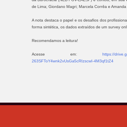
de Lima; Giordano Magri; Marcela Corrêa e Amanda
A nota destaca o papel e os desafios dos profission
forma sintética, os dados extraídos de um survey onl
Recomendamos a leitura!
Acesse em:
https://dri
263SFToY4wnk2vUsGa5cRIzscwI-4M3qf1tZ4