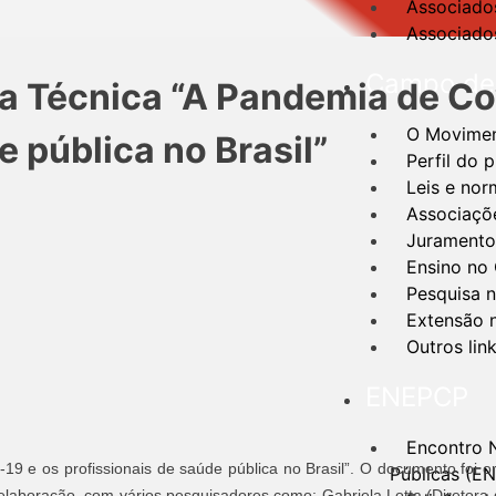
Associados
Associados
Campo de 
 Técnica “A Pandemia de Co
O Moviment
e pública no Brasil”
Perfil do 
Leis e nor
Associaçõ
Jurament
Ensino no
Pesquisa 
Extensão 
Outros lin
ENEPCP
Encontro 
19 e os profissionais de saúde pública no Brasil”. O documento foi 
Públicas (E
laboração, com vários pesquisadores como: Gabriela Lotta (Diretor