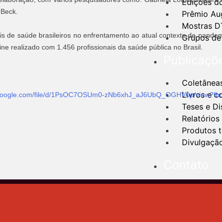
Edições d
 Beck.
Prêmio Au
Mostras D
ais de saúde brasileiros no enfrentamento ao atual contexto de pande
Grupos de
ine realizado com 1.456 profissionais da saúde pública no Brasil.
Publicaçõ
Coletânea
Livros e c
ve.google.com/file/d/1PsOC7OSUm0-zNb6xhJ_aJ6UbQ_OGHV0p/view?f
Teses e Di
Relatórios
Produtos 
Divulgação
Contato
X