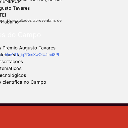
o ENEPCP​
gusto Tavares
TEI
mia. Os resultados apresentam, de
 trabalho
es do Campo
s Prêmio Augusto Tavares
oletâneas
bclid=IwAR1_iq7DssXwOlUJmd8PL-
ssertações
 temáticos
tecnológicos
 científica no Campo