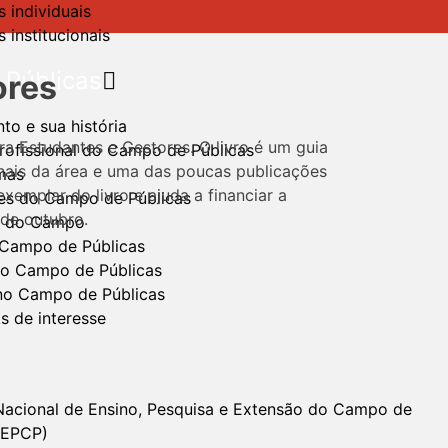
 individuais
 institucionais
Públicas
ores
o e sua história
a Estudantes e Gestores. O livro é um guia
profissional do Campo de Públicas
onais da área e uma das poucas publicações
mas
xemplar do livro e ajuda a financiar a
es do Campo de Públicas
 de outubro.
o do Campo
 Campo de Públicas
no Campo de Públicas
no Campo de Públicas
ks de interesse
Nacional de Ensino, Pesquisa e Extensão do Campo de
NEPCP)