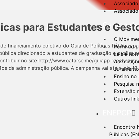
Associados
Associados
Campo de 
licas para Estudantes e Gest
O Moviment
 financiamento coletivo do Guia de Políticas Públicas par
Perfil do 
 pública direcionado a estudantes de graduação e profissi
Leis e nor
ontribuir no site http://www.catarse.me/guiapp recebe um e
Associaçõ
gãos da administração pública. A campanha vai até o dia 12
Jurament
Ensino no
Pesquisa 
Extensão 
Outros lin
ENEPCP
Encontro 
Públicas (E