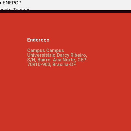
o ENEPCP​
gusto Tavares
TEI
 trabalho
es do Campo
Endereço
s Prêmio Augusto Tavares
Campus Campus
Universitário Darcy Ribeiro,
oletâneas
S/N, Bairro: Asa Norte, CEP:
ssertações
70910-900, Brasília-DF.
 temáticos
tecnológicos
 científica no Campo