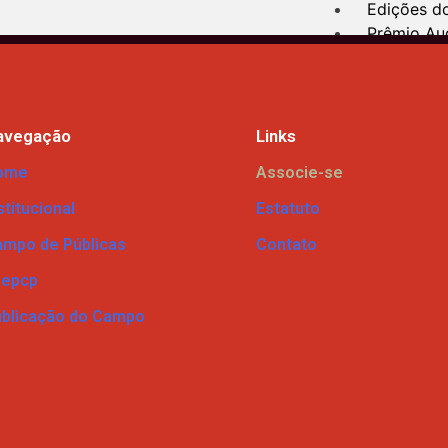
Edições d
Prêmio Au
Mostras D
Grupos de
Publicaçõ
avegação
Links
Coletânea
ome
Associe-se
Livros e c
stitucional
Estatuto
Teses e Di
Relatórios
mpo de Públicas
Contato
Produtos 
nepcp
Divulgação
blicação do Campo
Contato
X