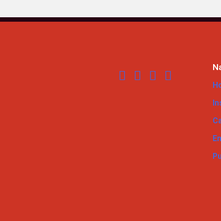
N
H
In
Ca
E
Pu