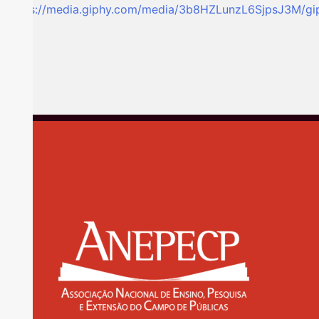
https://media.giphy.com/media/3b8HZLunzL6SjpsJ3M/gip