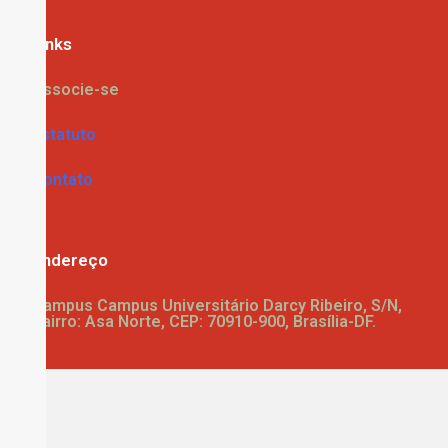
Links
Associe-se
Estatuto
Contato
Endereço
Campus Campus Universitário Darcy Ribeiro, S/N,
Bairro: Asa Norte, CEP: 70910-900, Brasília-DF.