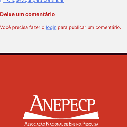
Clique aqui para continuar
Deixe um comentário
Você precisa fazer o
login
para publicar um comentário.