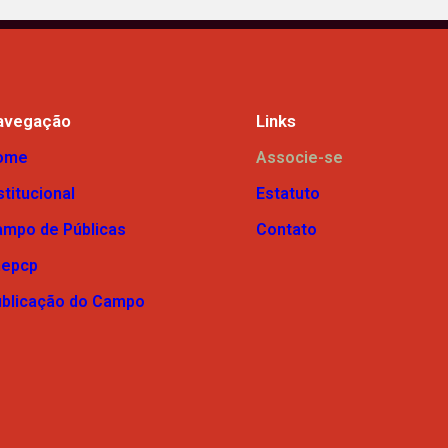
avegação
Links
ome
Associe-se
stitucional
Estatuto
mpo de Públicas
Contato
nepcp
blicação do Campo