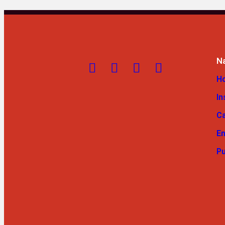
N
H
In
Ca
E
Pu