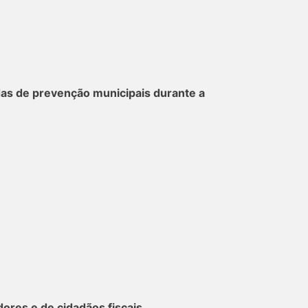
das de prevenção municipais durante a
dores e de cidadãos fiscais